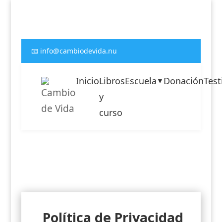
📧 info@cambiodevida.nu
Inicio
Libros
Escuela
Donación
Tes
▼
y
curso
Política de Privacidad